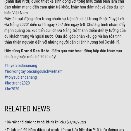
(đánh dấu vị trí) được thiết kế sinh động với tông màu xanh biển làm chủ
đạo nhằm mang đến cảm giác trẻ khỏe, khắc họa đậm nét vẻ đẹp du lịch
biển Việt Nam.
Đây là hoạt động nằm trong chuỗi sự kiện lớn nhất trong lễ hội “Tuyệt vời
Đà Nẵng 2020” diễn ra từ ngày 30-7 đến ngày 5-8. Chương trình nhằm đẩy
mạnh quảng bá, xúc tiến du lịch Đà Nẵng trở thành điểm đến lý tưởng của
du khách trong và ngoài nước. Qua đó, góp phần kêu gọi và lan tỏa tinh
thần thiện nguyện đến với những người dân bị ảnh hưởng bởi Covid-19.
Hãy cùng
Grand Sea Hotel
điểm qua các hoạt động hấp dẫn khác của
chuỗi sự kiện mùa hè 2020 này!
#
tuyetvoidananang
#
noivongtayloncungdulichvietnam
#
toiyeubiendanang
#
hottrend2020
#
he2020
RELATED NEWS
•
Đà Nẵng tổ chức ngày hội khinh khí cầu (24/03/2022)
•
Thành phố Đà Nẵng đăng cai chính thức sự kiện Diễn đàn Phát triển đường bay