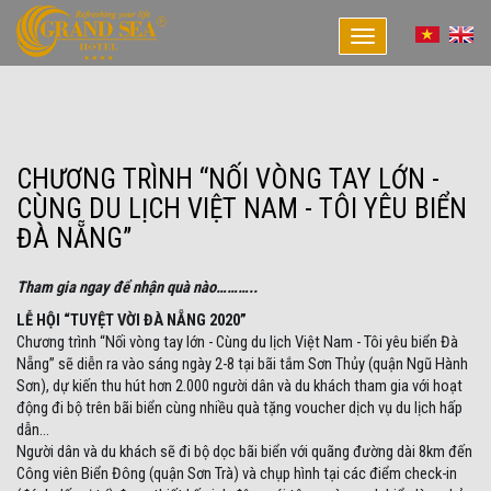
Toggle
navigation
CHƯƠNG TRÌNH “NỐI VÒNG TAY LỚN -
CÙNG DU LỊCH VIỆT NAM - TÔI YÊU BIỂN
ĐÀ NẴNG”
Tham gia ngay để nhận quà nào………..
LỄ HỘI “TUYỆT VỜI ĐÀ NẴNG 2020”
Chương trình “Nối vòng tay lớn - Cùng du lịch Việt Nam - Tôi yêu biển Đà
Nẵng” sẽ diễn ra vào sáng ngày 2-8 tại bãi tắm Sơn Thủy (quận Ngũ Hành
Sơn), dự kiến thu hút hơn 2.000 người dân và du khách tham gia với hoạt
động đi bộ trên bãi biển cùng nhiều quà tặng voucher dịch vụ du lịch hấp
dẫn...
Người dân và du khách sẽ đi bộ dọc bãi biển với quãng đường dài 8km đến
Công viên Biển Đông (quận Sơn Trà) và chụp hình tại các điểm check-in