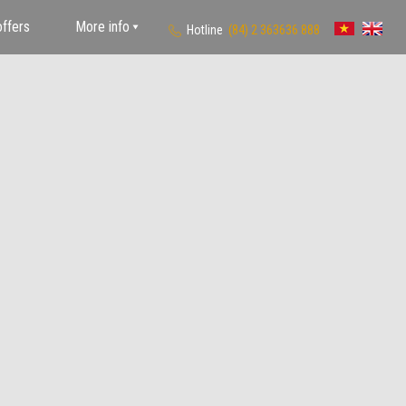
offers
More info
Hotline
(84) 2 363636 888