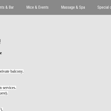
nts & Bar
Mice & Events
Massage & Spa
Special 
!
e
private balcony.
 services.
uest).
i.