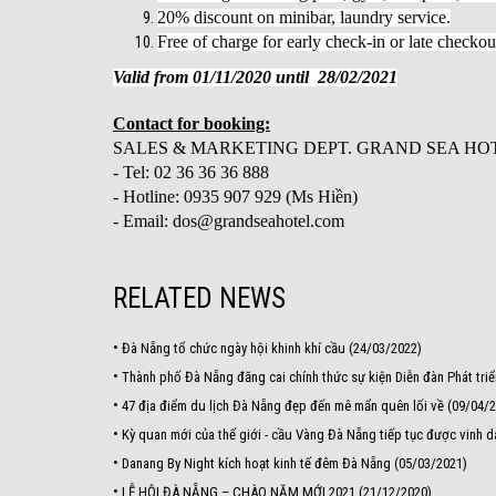
20% discount on minibar, laundry service.
Free of charge for early check-in or late checkou
Valid from 01/11/2020 until 28/02/2021
Contact for booking:
SALES & MARKETING DEPT. GRAND SEA HO
- Tel: 02 36 36 36 888
- Hotline: 0935 907 929 (Ms Hiền)
- Email: dos@grandseahotel.com
RELATED NEWS
•
Đà Nẵng tổ chức ngày hội khinh khí cầu (24/03/2022)
•
Thành phố Đà Nẵng đăng cai chính thức sự kiện Diễn đàn Phát triể
•
47 địa điểm du lịch Đà Nẵng đẹp đến mê mẩn quên lối về (09/04/
•
Kỳ quan mới của thế giới - cầu Vàng Đà Nẵng tiếp tục được vinh 
•
Danang By Night kích hoạt kinh tế đêm Đà Nẵng (05/03/2021)
•
LỄ HỘI ĐÀ NẴNG – CHÀO NĂM MỚI 2021 (21/12/2020)