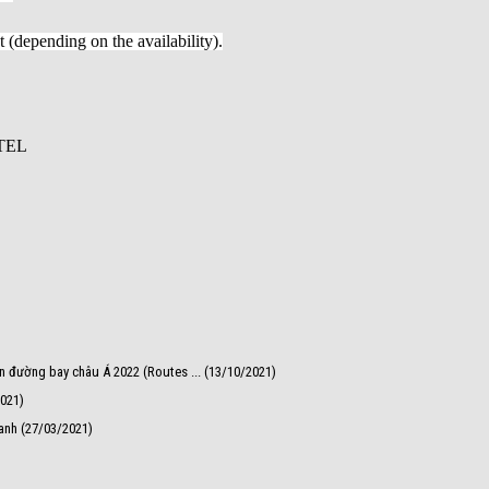
t (depending on the availability).
TEL
n đường bay châu Á 2022 (Routes ... (13/10/2021)
2021)
danh (27/03/2021)