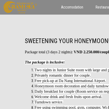
Accomodation
Restaura
SWEETENING YOUR HONEYMOON
Package total (3 days 2 nights):
VND 2.250.000/coupl
The package is inclusive:
Two nights in
Junior Suite room with large and 
Privately romantic dinner for couple.
Free pick-up at Da Nang International Airport.
Honeymoon room decoration and daily turndown
Daily breakfast for couple (Room service on req
Welcome drink and fresh fruits upon arrival.
Turndown service.
Free using swimming pool, gym, computer, Wi-F